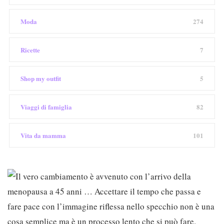
Moda
274
Ricette
7
Shop my outfit
5
Viaggi di famiglia
82
Vita da mamma
101