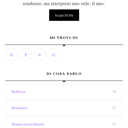
tendenze, ma interpreto uno stile: il mio.
Scopri Di Più
MI TROVI SU
DI COSA PARLO
Bellezza
30
Benessere
57
Donne straordinarie
17