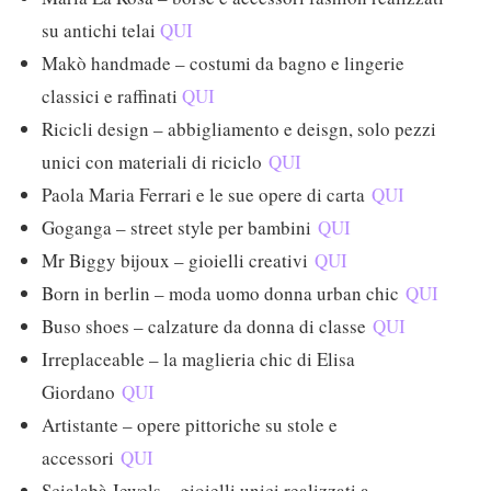
su antichi telai
QUI
Makò handmade – costumi da bagno e lingerie
classici e raffinati
QUI
Ricicli design – abbigliamento e deisgn, solo pezzi
unici con materiali di riciclo
QUI
Paola Maria Ferrari e le sue opere di carta
QUI
Goganga – street style per bambini
QUI
Mr Biggy bijoux – gioielli creativi
QUI
Born in berlin – moda uomo donna urban chic
QUI
Buso shoes – calzature da donna di classe
QUI
Irreplaceable – la maglieria chic di Elisa
Giordano
QUI
Artistante – opere pittoriche su stole e
accessori
QUI
Scialabà Jewels – gioielli unici realizzati a