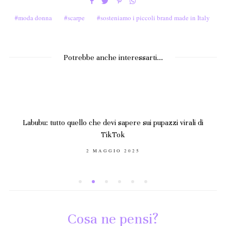
moda donna
scarpe
sosteniamo i piccoli brand made in Italy
Potrebbe anche interessarti...
Labubu: tutto quello che devi sapere sui pupazzi virali di
TikTok
POSTED
2 MAGGIO 2025
ON
Cosa ne pensi?