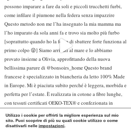
Utilizzo i cookie per offrirti la migliore esperienza sul mio
sito. Puoi scoprire di più su quali cookie utilizzo o come
disattivarli nelle
impostazioni
.
© Biondini Serafino Maria – Partita IVA 13331660012 – CF: BNDMRA74P58Z133T –