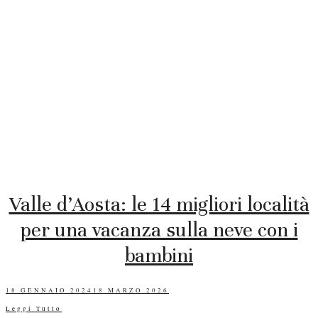
Valle d’Aosta: le 14 migliori località
per una vacanza sulla neve con i
bambini
POSTED
18 GENNAIO 2024
18 MARZO 2026
ON
Leggi Tutto