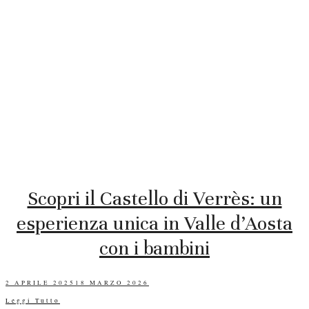
Scopri il Castello di Verrès: un
esperienza unica in Valle d’Aosta
con i bambini
POSTED
2 APRILE 2025
18 MARZO 2026
ON
Leggi Tutto