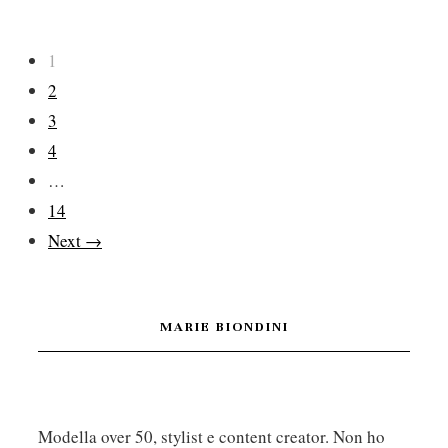
Paginazione
1
2
degli
3
4
articoli
…
14
Next →
MARIE BIONDINI
Modella over 50, stylist e content creator. Non ho