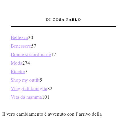
DI COSA PARLO
Bellezza
30
Benessere
57
Donne straordinarie
17
Moda
274
Ricette
7
Shop my outfit
5
Viaggi di famiglia
82
Vita da mamma
101
Il vero cambiamento è avvenuto con l’arrivo della