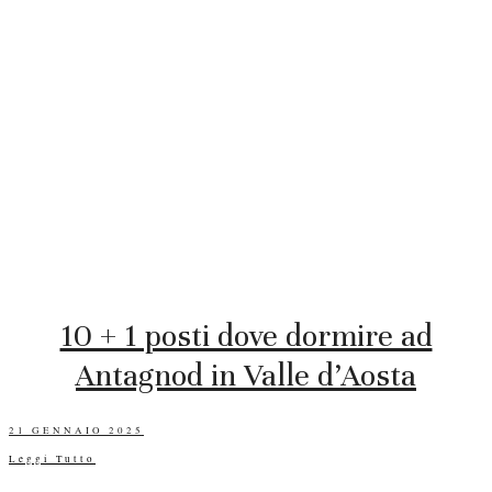
10 + 1 posti dove dormire ad
Antagnod in Valle d’Aosta
POSTED
21 GENNAIO 2025
ON
Leggi Tutto