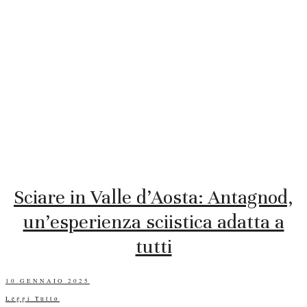
Sciare in Valle d’Aosta: Antagnod,
un’esperienza sciistica adatta a
tutti
POSTED
10 GENNAIO 2025
ON
Leggi Tutto