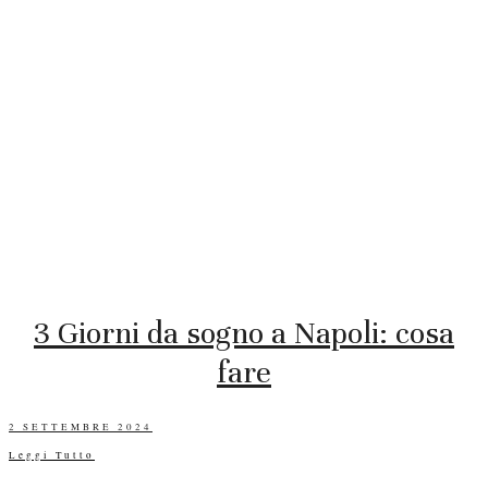
3 Giorni da sogno a Napoli: cosa
fare
POSTED
2 SETTEMBRE 2024
ON
Leggi Tutto