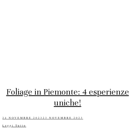
Foliage in Piemonte: 4 esperienze
uniche!
POSTED
24 NOVEMBRE 2023
23 NOVEMBRE 2023
ON
Leggi Tutto