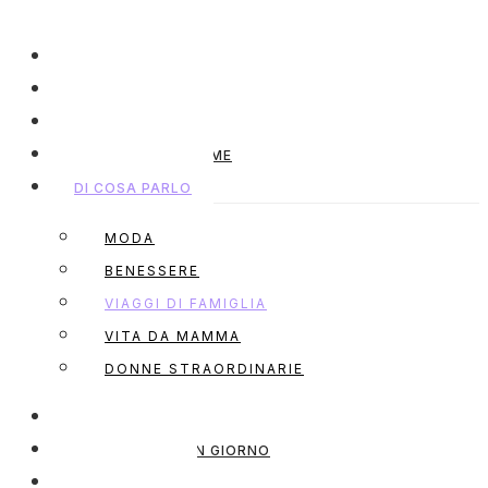
HOME
CHI SONO
SERVIZI
COLLABORA CON ME
DI COSA PARLO
MODA
BENESSERE
VIAGGI DI FAMIGLIA
VITA DA MAMMA
DONNE STRAORDINARIE
SHOP MY OUTFIT
MODELLA PER UN GIORNO
NEWSLETTER