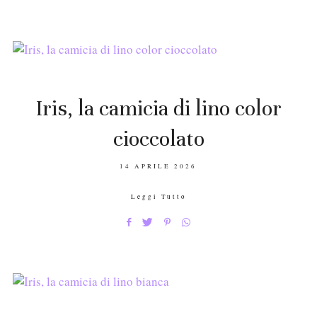
Iris, la camicia di lino color
cioccolato
POSTED
14 APRILE 2026
ON
Leggi Tutto