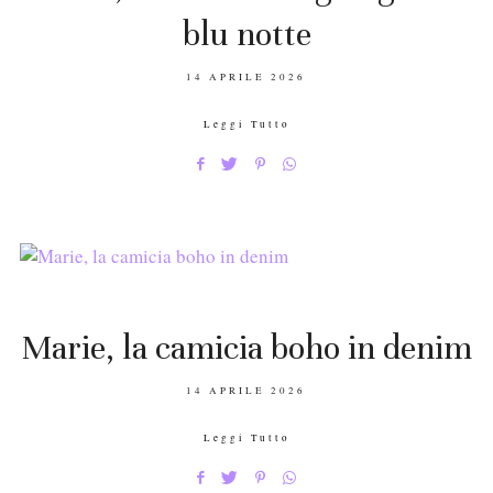
blu notte
POSTED
14 APRILE 2026
ON
Leggi Tutto
Marie, la camicia boho in denim
POSTED
14 APRILE 2026
ON
Leggi Tutto