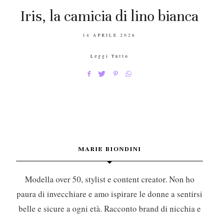
Iris, la camicia di lino bianca
POSTED
14 APRILE 2026
ON
Leggi Tutto
MARIE BIONDINI
Modella over 50, stylist e content creator. Non ho
paura di invecchiare e amo ispirare le donne a sentirsi
belle e sicure a ogni età. Racconto brand di nicchia e