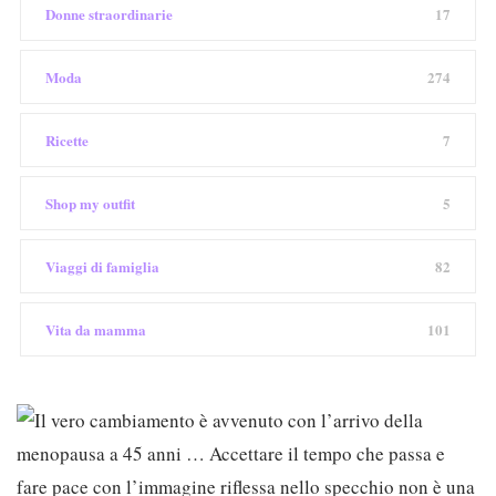
Donne straordinarie
17
Moda
274
Ricette
7
Shop my outfit
5
Viaggi di famiglia
82
Vita da mamma
101