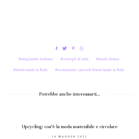
artigianato italiano
consigli di stile
moda donna
moda made in Italy
sosteniamo i piccoli brand made in Italy
Potrebbe anche interessarti...
Upcycling: cos’è la moda sostenibile e circolare
POSTED
19 MAGGIO 2021