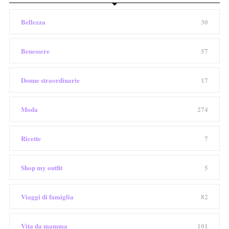
Bellezza
30
Benessere
57
Donne straordinarie
17
Moda
274
Ricette
7
Shop my outfit
5
Viaggi di famiglia
82
Vita da mamma
101