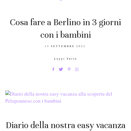
Cosa fare a Berlino in 3 giorni
con i bambini
POSTED
13 SETTEMBRE 2022
ON
Leggi Tutto
Diario della nostra easy vacanza