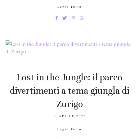
Leggi Tutto
Lost in the Jungle: il parco
divertimenti a tema giungla di
Zurigo
POSTED
13 APRILE 2023
ON
Leggi Tutto