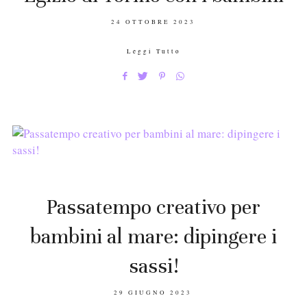
POSTED
24 OTTOBRE 2023
ON
Leggi Tutto
Passatempo creativo per
bambini al mare: dipingere i
sassi!
POSTED
29 GIUGNO 2023
ON