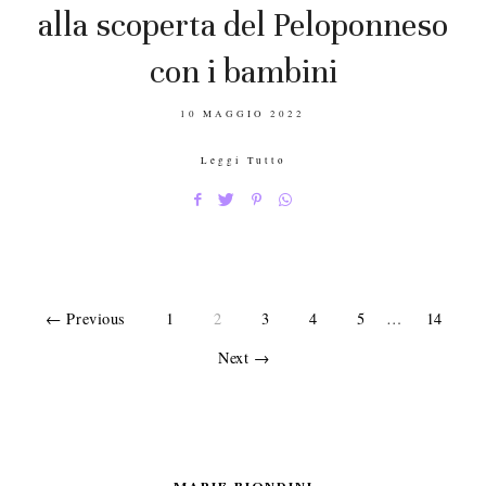
alla scoperta del Peloponneso
con i bambini
POSTED
10 MAGGIO 2022
ON
Leggi Tutto
← Previous
1
2
3
4
5
…
14
Next →