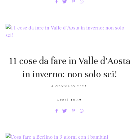
11 cose da fare in Valle d’Aosta
in inverno: non solo sci!
POSTED
4 GENNAIO 2023
ON
Leggi Tutto