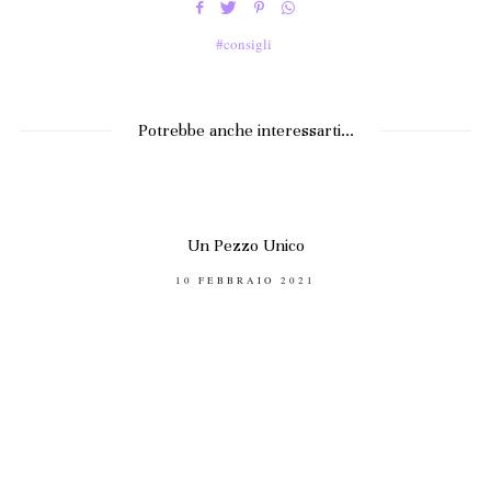
consigli
Potrebbe anche interessarti...
Un Pezzo Unico
POSTED
10 FEBBRAIO 2021
ON