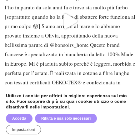
Utilizzo i cookie per offrirti la migliore esperienza sul mio
sito. Puoi scoprire di più su quali cookie utilizzo o come
disattivarli nelle
impostazioni
.
© Biondini Serafino Maria – Partita IVA 13331660012 – CF: BNDMRA74P58Z133T –
Torino
Accetta
Rifiuta e usa solo necessari
Privacy Policy
–
Cookie Policy
–
Modifica permessi cookies
Made with ✨ by
Nicole Curioni web.design
Impostazioni