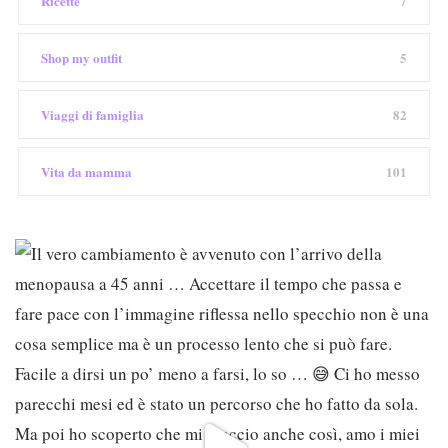
Ricette
7
Shop my outfit
5
Viaggi di famiglia
82
Vita da mamma
101