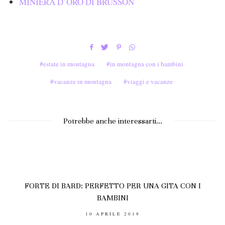
MINIERA D’ORO DI BRUSSON
estate in montagna
in montagna con i bambini
vacanze in montagna
viaggi e vacanze
Potrebbe anche interessarti...
FORTE DI BARD: PERFETTO PER UNA GITA CON I
BAMBINI
POSTED
10 APRILE 2019
ON