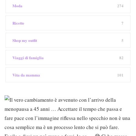
Moda
274
Ricette
7
Shop my outfit
5
Viaggi di famiglia
82
Vita da mamma
101