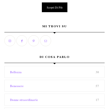
Scopri Di Più
MI TROVI SU
DI COSA PARLO
Bellezza
30
Benessere
57
Donne straordinarie
17