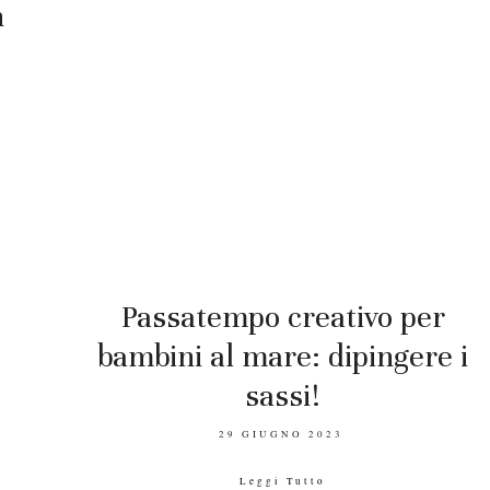
n
Passatempo creativo per
bambini al mare: dipingere i
sassi!
POSTED
29 GIUGNO 2023
ON
Leggi Tutto