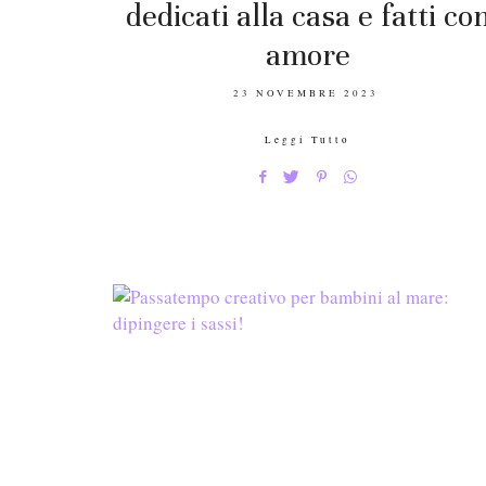
dedicati alla casa e fatti co
amore
POSTED
23 NOVEMBRE 2023
ON
Leggi Tutto