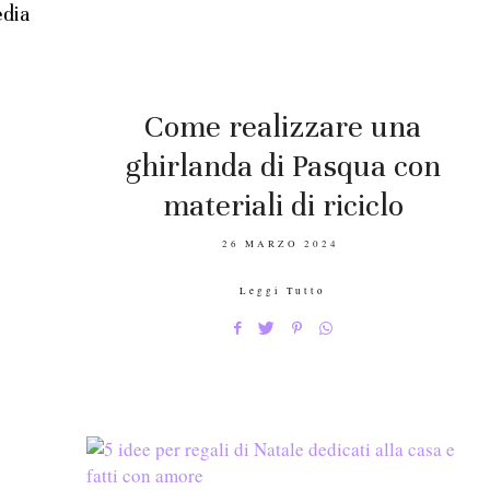
Come realizzare una
ghirlanda di Pasqua con
materiali di riciclo
POSTED
26 MARZO 2024
ON
Leggi Tutto