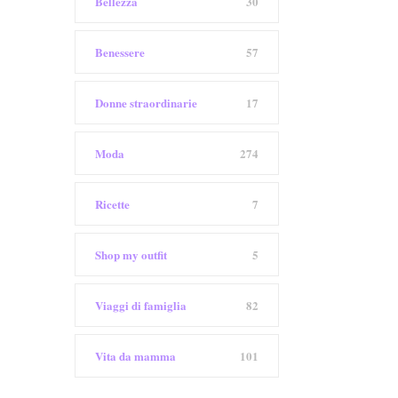
Bellezza
30
Benessere
57
Donne straordinarie
17
Moda
274
Ricette
7
Shop my outfit
5
Viaggi di famiglia
82
Vita da mamma
101