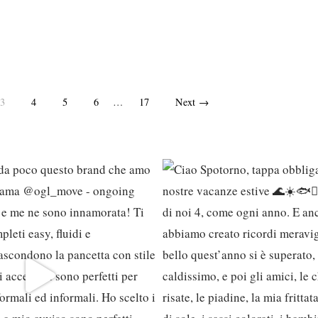
3
4
5
6
…
17
Next →