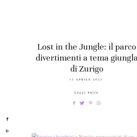
Lost in the Jungle: il parco
divertimenti a tema giungl
di Zurigo
POSTED
13 APRILE 2023
ON
Leggi Tutto