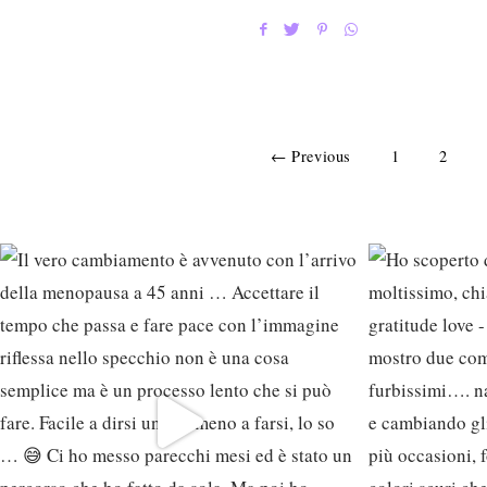
← Previous
1
2