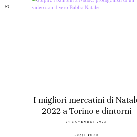
I migliori mercatini di Natal
2022 a Torino e dintorni
POSTED
24 NOVEMBRE 2022
ON
Leggi Tutto