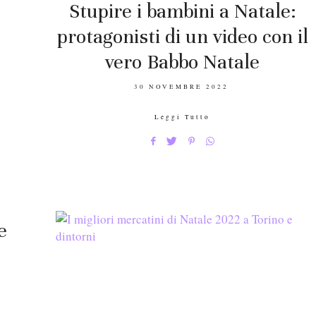
Stupire i bambini a Natale:
protagonisti di un video con il
vero Babbo Natale
POSTED
30 NOVEMBRE 2022
ON
Leggi Tutto
e