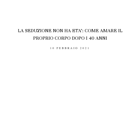
LA SEDUZIONE NON HA ETA’: COME AMARE IL
PROPRIO CORPO DOPO I 40 ANNI
POSTED
10 FEBBRAIO 2021
ON