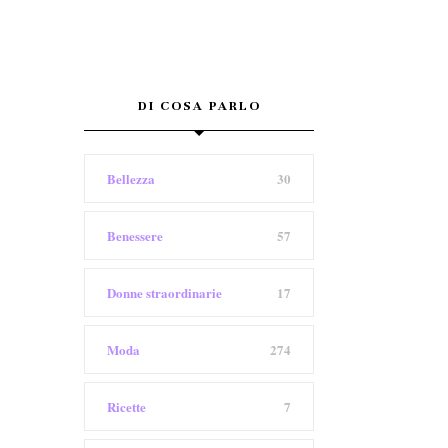
DI COSA PARLO
Bellezza
30
Benessere
57
Donne straordinarie
17
Moda
274
Ricette
7