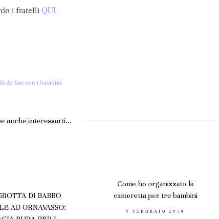
o i fratelli
QUI
ità da fare con i bambini
e anche interessarti...
Come ho organizzato la
GROTTA DI BABBO
cameretta per tre bambini
LE AD ORNAVASSO:
POSTED
8 FEBBRAIO 2019
ON
GIA PURA PER I