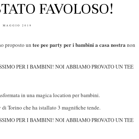
STATO FAVOLOSO!
OSTED
8 MAGGIO 2019
N
tee pee party per i bambini a casa nostra
no proposto un
non
rasformata in una magica location per bambini.
 di Torino che ha istallato 3 magnifiche tende.