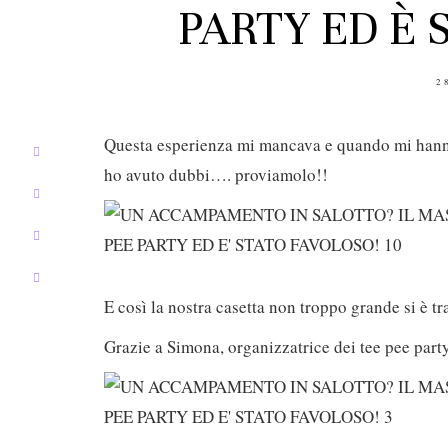
PARTY ED È 
P
2
O
Questa esperienza mi mancava e quando mi han
ho avuto dubbi…. proviamolo!!
E così la nostra casetta non troppo grande si è t
Grazie a Simona, organizzatrice dei tee pee party