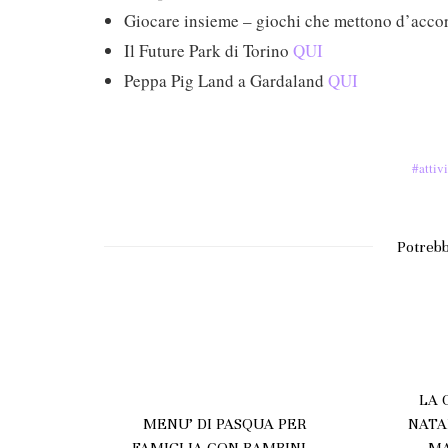
Giocare insieme – giochi che mettono d’accord
Il Future Park di Torino
QUI
Peppa Pig Land a Gardaland
QUI
attiv
Potrebb
LA 
OZIONI
MENU’ DI PASQUA PER
NATA
 COI
FAMIGLIA CON BAMBINI –
MA