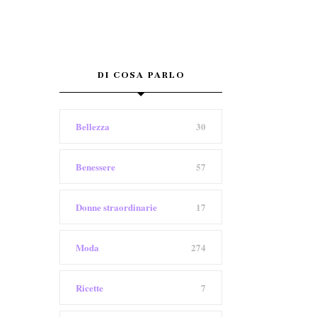
DI COSA PARLO
Bellezza
30
Benessere
57
Donne straordinarie
17
Moda
274
Ricette
7