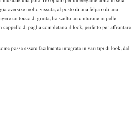
 inusuale una polo. Ho optato per un elegante abito in seta
gia oversize molto vissuta, al posto di una felpa o di una
ngere un tocco di grinta, ho scelto un cinturone in pelle
n cappello di paglia completano il look, perfetto per affrontare
 come possa essere facilmente integrata in vari tipi di look, dal
c