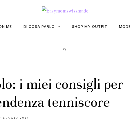
ON ME
DI COSA PARLO
SHOP MY OUTFIT
MODE
olo: i miei consigli per
tendenza tenniscore
OSTED
0 LUGLIO 2024
N