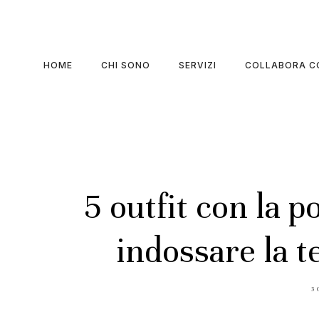
HOME
CHI SONO
SERVIZI
COLLABORA C
5 outfit con la p
indossare la 
P
3
O