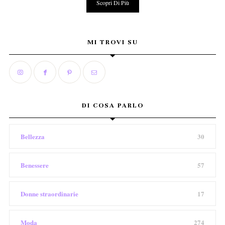
Scopri Di Più
MI TROVI SU
DI COSA PARLO
Bellezza
30
Benessere
57
Donne straordinarie
17
Moda
274