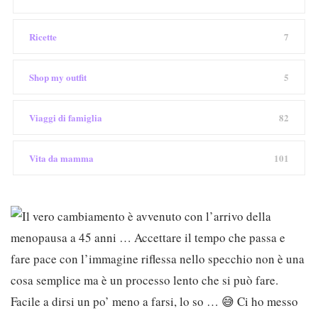
Ricette
7
Shop my outfit
5
Viaggi di famiglia
82
Vita da mamma
101