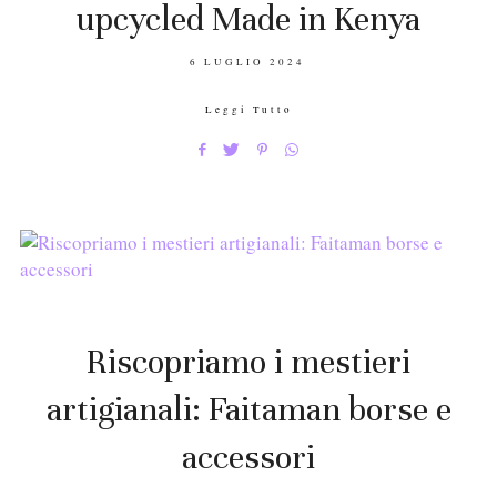
upcycled Made in Kenya
POSTED
6 LUGLIO 2024
ON
Leggi Tutto
Riscopriamo i mestieri
artigianali: Faitaman borse e
accessori