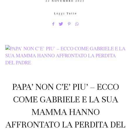
POSTED
22 NOVEMBRE 2023
ON
Leggi Tutto
PAPA’ NON C’E’ PIU’ – ECCO
COME GABRIELE E LA SUA
MAMMA HANNO
AFFRONTATO LA PERDITA DEL