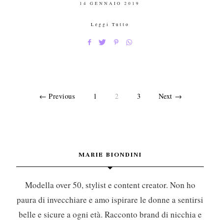
POSTED
14 GENNAIO 2019
ON
Leggi Tutto
← Previous
1
2
3
Next →
MARIE BIONDINI
Modella over 50, stylist e content creator. Non ho
paura di invecchiare e amo ispirare le donne a sentirsi
belle e sicure a ogni età. Racconto brand di nicchia e