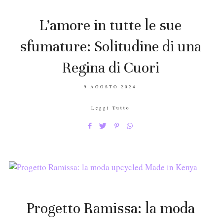
L’amore in tutte le sue
sfumature: Solitudine di una
Regina di Cuori
POSTED
9 AGOSTO 2024
ON
Leggi Tutto
Progetto Ramissa: la moda