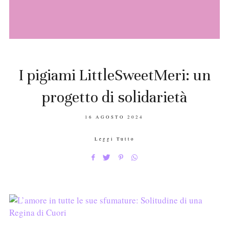
I pigiami LittleSweetMeri: un
progetto di solidarietà
POSTED
16 AGOSTO 2024
ON
Leggi Tutto