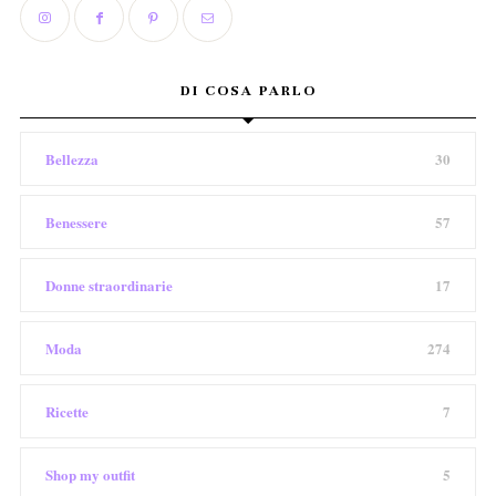
DI COSA PARLO
Bellezza
30
Benessere
57
Donne straordinarie
17
Moda
274
Ricette
7
Shop my outfit
5