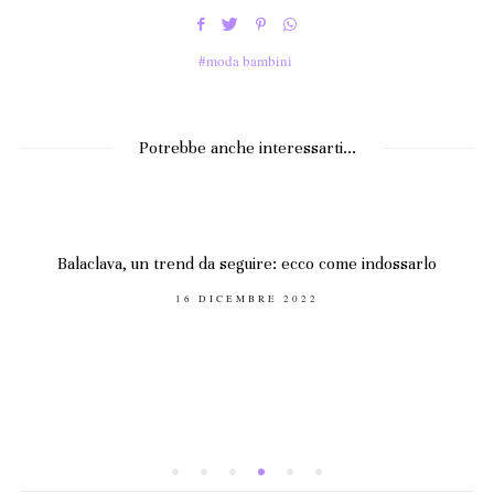
moda bambini
Potrebbe anche interessarti...
Balaclava, un trend da seguire: ecco come indossarlo
POSTED
16 DICEMBRE 2022
ON