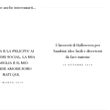
e anche interessarti...
retti di Halloween per
 idee facili e divertenti
GIOCHI ISTRUTTIVI:
da fare insieme
POTREBBERO INCIDERE
SULLA FELICITÁ FUTURA
OSTED
8 OTTOBRE 2019
N
DEI NOSTRI FIGLI?
POSTED
27 DICEMBRE 2020
ON
a ne pensi?