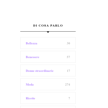
DI COSA PARLO
Bellezza
30
Benessere
57
Donne straordinarie
17
Moda
274
Ricette
7