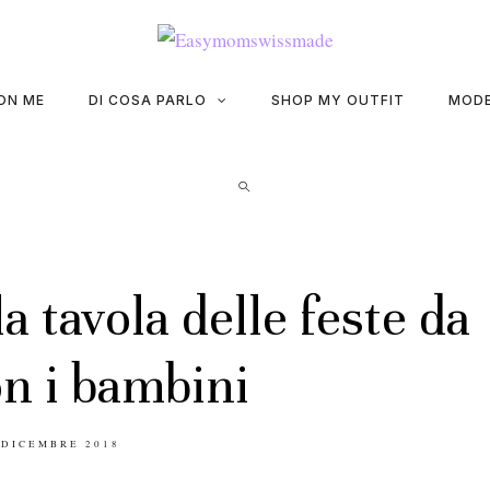
ON ME
DI COSA PARLO
SHOP MY OUTFIT
MODE
a tavola delle feste da
on i bambini
STED
 DICEMBRE 2018