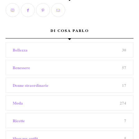
DI COSA PARLO
Bellezza
30
Benessere
57
Donne straordinarie
17
Moda
274
Ricette
7
Shop my outfit
5