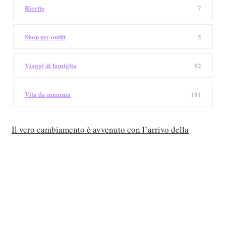
Ricette
7
Shop my outfit
5
Viaggi di famiglia
82
Vita da mamma
101
Il vero cambiamento è avvenuto con l’arrivo della