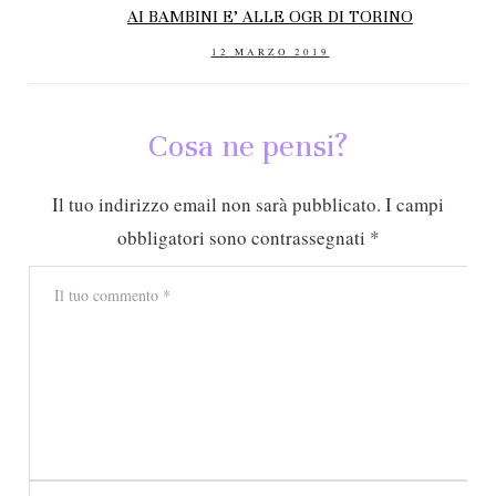
AI BAMBINI E’ ALLE OGR DI TORINO
POSTED
12 MARZO 2019
ON
Cosa ne pensi?
Il tuo indirizzo email non sarà pubblicato.
I campi
obbligatori sono contrassegnati
*