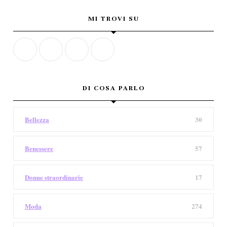
MI TROVI SU
DI COSA PARLO
Bellezza
30
Benessere
57
Donne straordinarie
17
Moda
274