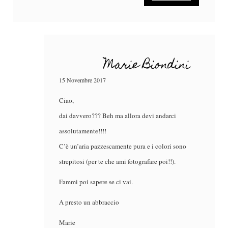
Marie Biondini
15 Novembre 2017
Ciao,
dai davvero??? Beh ma allora devi andarci
assolutamente!!!!
C’è un’aria pazzescamente pura e i colori sono
strepitosi (per te che ami fotografare poi!!).
Fammi poi sapere se ci vai.
A presto un abbraccio
Marie