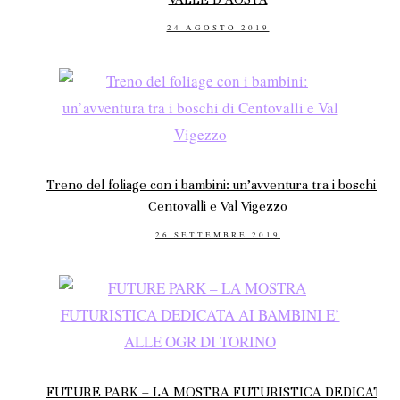
POSTED
24 AGOSTO 2019
ON
Treno del foliage con i bambini: un’avventura tra i boschi di
Centovalli e Val Vigezzo
POSTED
26 SETTEMBRE 2019
ON
FUTURE PARK – LA MOSTRA FUTURISTICA DEDICATA