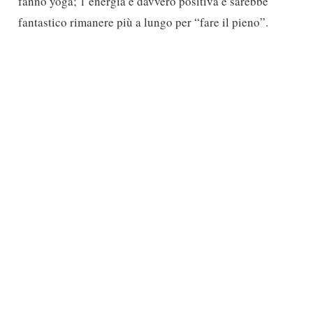
fanno yoga; l’energia è davvero positiva e sarebbe
fantastico rimanere più a lungo per “fare il pieno”.