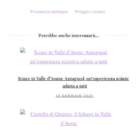
vacanze in montagna
viaggi e vacanze
Potrebbe anche interessarti...
Sciare in Valle d’Aosta: Antagnod, un’esperienza sciistica
adatta a tutti
POSTED
10 GENNAIO 2025
ON