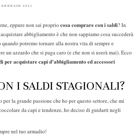
OSTED
 GENNAIO 2021
N
cosa comprare con i saldi
tarne, eppure non sai proprio
? In
ll’acquistare abbigliamento è che non sappiamo cosa succederà
o quando potremo tornare alla nostra vita di sempre e
re un azzardo che si paga caro (e che non si userà mai). Ecco
ldi per acquistare capi d’abbigliamento ed accessori
N I SALDI STAGIONALI?
o per la grande passione che ho per questo settore, che mi
coccolare da capi e tendenze, ho deciso di guidarti negli
sempre nel tuo armadio!