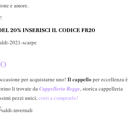
ione e amore.
!
EL 20% INSERISCI IL CODICE FR20
NO
Il cappello
occasione per acquistarne uno!
per eccellenza è
orino li trovate da
Cappelleria
Regge
, storica cappelleria
ssimi pezzi unici,
corri a comprarlo!