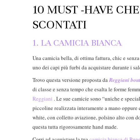
10 MUST -HAVE CHE
SCONTATI
1. LA CAMICIA BIANCA
Una camicia bella, di ottima fattura, chic e senza
uno dei capi più furbi da acquistare durante i sal
Trovo questa versione proposta da
Reggian
i
bou
di classe e senza tempo che esalta le forme femmin
Reggiani
. Le sue camicie sono “uniche e speciali
piccoline realizzata interamente a mano oppure q
white, con colletto aviazione, polsino alto con do
questa tutta rigorosamente hand made.
Corri ad acquistare la tua
camicia bianca di Reggi