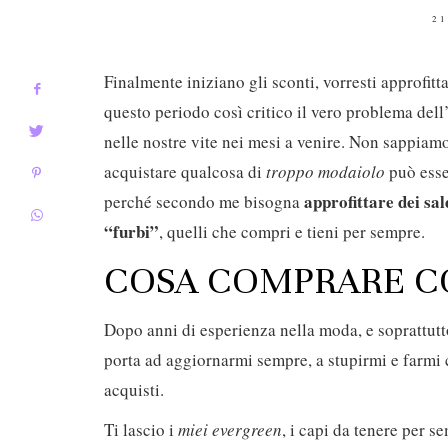
P
21
O
Finalmente iniziano gli sconti, vorresti approfit
questo periodo così critico il vero problema de
nelle nostre vite nei mesi a venire. Non sappiam
acquistare qualcosa di
troppo modaiolo
può esse
approfittare dei sa
perché secondo me bisogna
“furbi”
, quelli che compri e tieni per sempre.
COSA COMPRARE CO
Dopo anni di esperienza nella moda, e soprattutt
porta ad aggiornarmi sempre, a stupirmi e farmi 
acquisti.
Ti lascio i
miei evergreen
, i capi da tenere per 