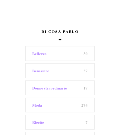
DI COSA PARLO
Bellezza
30
Benessere
57
Donne straordinarie
17
Moda
274
Ricette
7