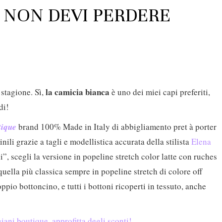
 NON DEVI PERDERE
la camicia bianca
 stagione. Sì,
è uno dei miei capi preferiti,
di!
tique
brand 100% Made in Italy di abbigliamento pret à porter
ili grazie a tagli e modellistica accurata della stilista
Elena
”, scegli la versione in popeline stretch color latte con ruches
uella più classica sempre in popeline stretch di colore off
ppio bottoncino, e tutti i bottoni ricoperti in tessuto, anche
ani boutique, approfitta degli sconti!