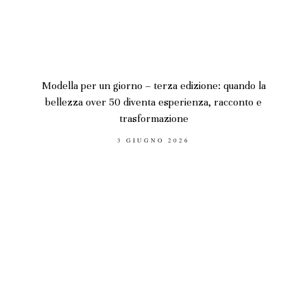
Modella per un giorno – terza edizione: quando la
bellezza over 50 diventa esperienza, racconto e
trasformazione
POSTED
3 GIUGNO 2026
ON