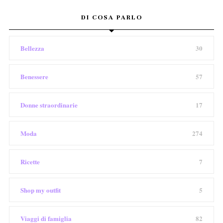
DI COSA PARLO
Bellezza
30
Benessere
57
Donne straordinarie
17
Moda
274
Ricette
7
Shop my outfit
5
Viaggi di famiglia
82