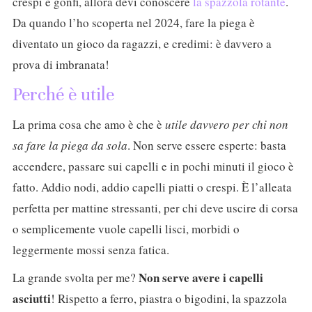
crespi e gonfi, allora devi conoscere
la spazzola rotante
.
Da quando l’ho scoperta nel 2024, fare la piega è
diventato un gioco da ragazzi, e credimi: è davvero a
prova di imbranata!
Perché è utile
La prima cosa che amo è che è
utile davvero per chi non
sa fare la piega
da sola
. Non serve essere esperte: basta
accendere, passare sui capelli e in pochi minuti il gioco è
fatto. Addio nodi, addio capelli piatti o crespi. È l’alleata
perfetta per mattine stressanti, per chi deve uscire di corsa
o semplicemente vuole capelli lisci, morbidi o
leggermente mossi senza fatica.
Non serve avere i capelli
La grande svolta per me?
asciutti
! Rispetto a ferro, piastra o bigodini, la spazzola