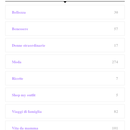
Bellezza
30
Benessere
57
Donne straordinarie
17
Moda
274
Ricette
7
Shop my outfit
5
Viaggi di famiglia
82
Vita da mamma
101