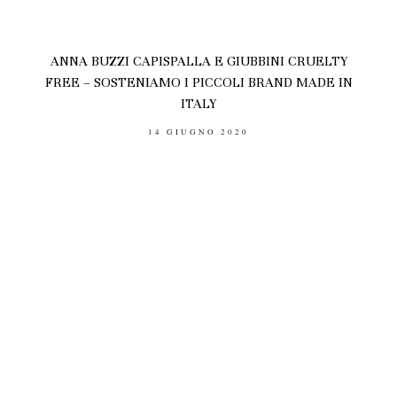
ANNA BUZZI CAPISPALLA E GIUBBINI CRUELTY
FREE – SOSTENIAMO I PICCOLI BRAND MADE IN
ITALY
POSTED
14 GIUGNO 2020
ON