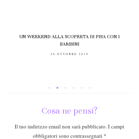
UN WEEKEND ALLA SCOPERTA DI PISA CON I
BAMBINI
POSTED
26 OTTOBRE 2018
ON
Cosa ne pensi?
Il tuo indirizzo email non sarà pubblicato.
I campi
obbligatori sono contrassegnati
*