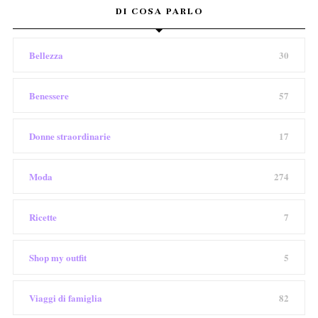
DI COSA PARLO
Bellezza
30
Benessere
57
Donne straordinarie
17
Moda
274
Ricette
7
Shop my outfit
5
Viaggi di famiglia
82