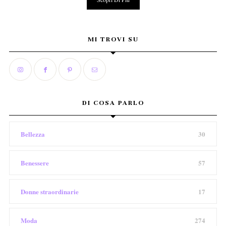
MI TROVI SU
DI COSA PARLO
Bellezza
30
Benessere
57
Donne straordinarie
17
Moda
274