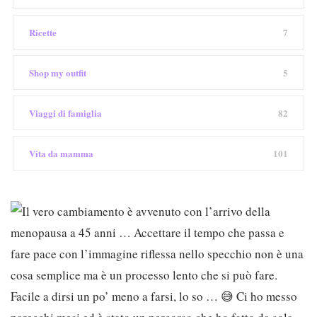
Ricette
7
Shop my outfit
5
Viaggi di famiglia
82
Vita da mamma
101