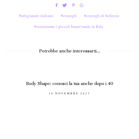
artigianato italiano
consigli
consigli di bellezza
sosteniamo i piccoli brand made in Italy
Potrebbe anche interessarti...
Body Shape: conosci la tua anche dopo i 40
POSTED
16 NOVEMBRE 2023
ON