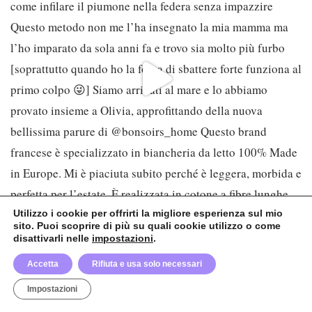
Utilizzo i cookie per offrirti la migliore esperienza sul mio
sito. Puoi scoprire di più su quali cookie utilizzo o come
disattivarli nelle
impostazioni
.
Accetta
Rifiuta e usa solo necessari
© Biondini Serafino Maria – Partita IVA 13331660012 – CF: BNDMRA74P58Z133T –
Torino
Impostazioni
Privacy Policy
–
Cookie Policy
–
Modifica permessi cookies
Made with ✨ by
Nicole Curioni web.design