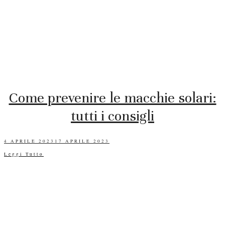
Come prevenire le macchie solari:
tutti i consigli
POSTED
4 APRILE 2023
17 APRILE 2023
ON
Leggi Tutto