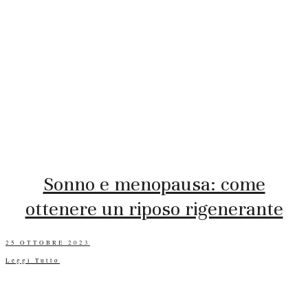
Sonno e menopausa: come
ottenere un riposo rigenerante
POSTED
25 OTTOBRE 2023
ON
Leggi Tutto