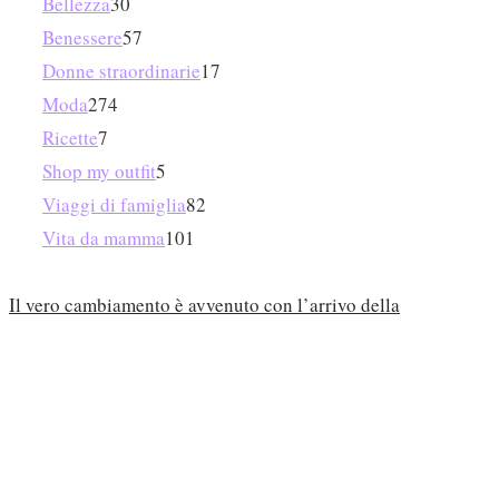
Bellezza
30
Benessere
57
Donne straordinarie
17
Moda
274
Ricette
7
Shop my outfit
5
Viaggi di famiglia
82
Vita da mamma
101
Il vero cambiamento è avvenuto con l’arrivo della