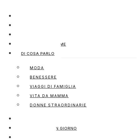
HOME
CHI SONO
SERVIZI
COLLABORA CON ME
DI COSA PARLO
MODA
BENESSERE
VIAGGI DI FAMIGLIA
VITA DA MAMMA
DONNE STRAORDINARIE
SHOP MY OUTFIT
MODELLA PER UN GIORNO
NEWSLETTER