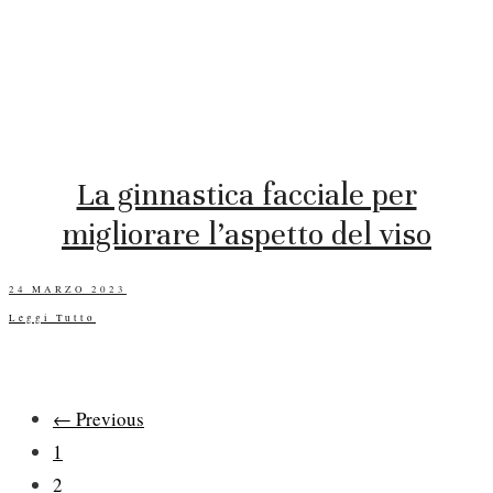
La ginnastica facciale per
migliorare l’aspetto del viso
POSTED
24 MARZO 2023
ON
Leggi Tutto
Paginazione
← Previous
1
degli
2