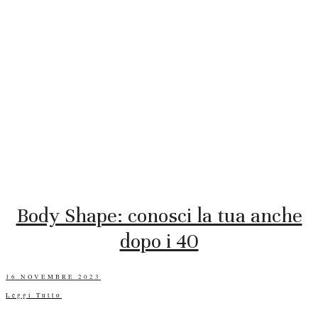
Body Shape: conosci la tua anche
dopo i 40
POSTED
16 NOVEMBRE 2023
ON
Leggi Tutto