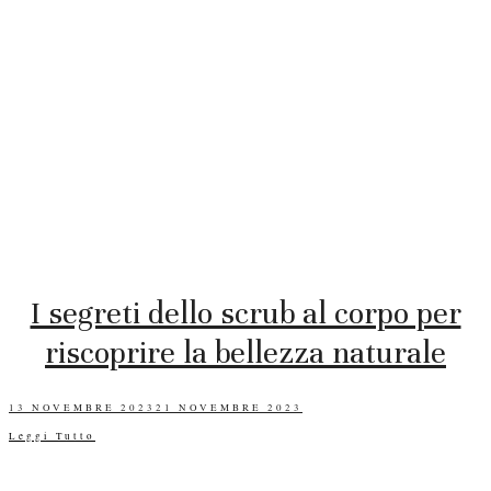
I segreti dello scrub al corpo per
riscoprire la bellezza naturale
POSTED
13 NOVEMBRE 2023
21 NOVEMBRE 2023
ON
Leggi Tutto