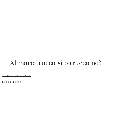
Al mare trucco sì o trucco no?
POSTED
22 GIUGNO 2023
ON
Leggi Tutto