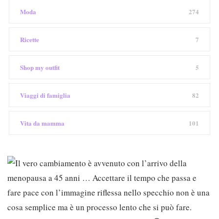
Moda
274
Ricette
7
Shop my outfit
5
Viaggi di famiglia
82
Vita da mamma
101