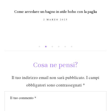
Come arredare un bagno in stile boho con la paglia
POSTED
2 MARZO 2025
ON
Cosa ne pensi?
Il tuo indirizzo email non sarà pubblicato.
I campi
obbligatori sono contrassegnati
*