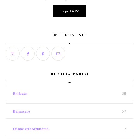
Scopri Di Più
MI TROVI SU
DI COSA PARLO
Bellezza
30
Benessere
57
Donne straordinarie
17