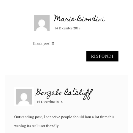
Marie Biondini
14 Dicembre 2018
Thank you!!!!
RISPONDI
Gonzalo Ratcliff
15 Dicembre 2018
Outstanding post, I conceive people should larn a lot from this
weblog its real user friendly.