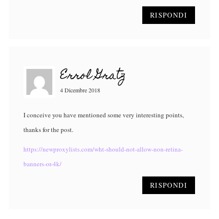
RISPONDI
Errol Gratz
4 Dicembre 2018
I conceive you have mentioned some very interesting points,
thanks for the post.
https://newproxylists.com/wht-should-not-allow-non-retina-
banners-or-4k/
RISPONDI